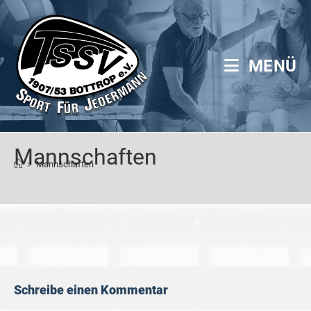
Zum
Inhalt
springen
MENÜ
Mannschaften
>
Mannschaften
Schreibe einen Kommentar